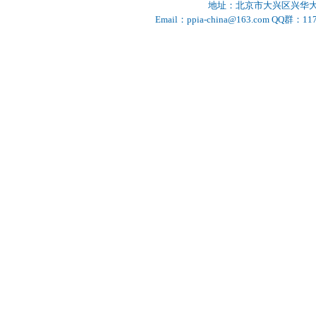
地址：北京市大兴区兴华大街
山西中德管业有限公司
杭州合丰塑胶有限公司
Email：ppia-china@163.com
高科建材（咸阳）管道科技有限公司
承德市金建检测仪器有限公司
公元股份有限公司
浙江双林环境股份有限公司
福建亚通新材料科技股份有限公司
广东联塑科技实业有限公司
国际交流
浙江中财管道科技股份有限公司
第七届中国（2024·石家庄）国际塑料管道交
浙江伟星新型建材股份有限公司
流会
天津军星管业集团有限公司
第六届中国（2019·广州）国际塑料管道交流
会
南亚塑胶工业（厦门）有限公司
第五届中国（2017·杭州）国际塑料管道交流
成都川路塑胶集团有限公司
会
顾地科技股份有限公司
第四届中国（2015·上海）国际塑料管道交流
会
亚大集团公司
第三届中国（2013·西安）国际塑料管道交流
金德管业集团有限公司
会
山东胜邦塑胶有限公司
第二届中国（2011·北京）国际塑料管道交流
上海白蝶管业科技股份有限公司
会