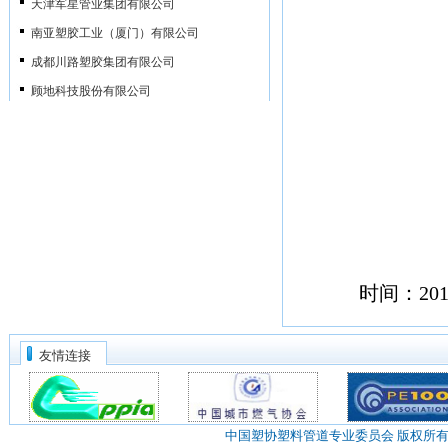
南亚塑胶工业（厦门）有限公司
成都川路塑胶集团有限公司
顾地科技股份有限公司
亚大集团公司
金德管业集团有限公司
山东胜邦塑胶有限公司
上海白蝶管业科技股份有限公司
日丰企业集团有限公司
威海时丰塑胶有限公司
浙江枫叶管业科技股份有限公司
宁夏青龙塑料管材有限公司
武汉金牛经济发展有限公司
展会风采
友情连接
康泰塑胶科技集团有限公司
佛山巴顿菲尔辛辛那提塑料设备有限公司
山东华信塑胶股份有限公司
南京协和化学有限公司
爱康企业集团（浙江）有限公司
中国塑协塑料管道专业委员会 版权所
德科摩橡塑科技（东莞）有限公司